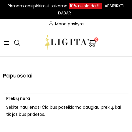
Pirmam apsipirkimui taikoma
10%
nuolaida
!!!
APSIPIRKTI
DABAR
Mano paskyra
0

Papuošalai
Prekių nėra
Sekite naujienas! Čia bus pateikiama daugiau prekių, kai
tik jos bus pridėtos.