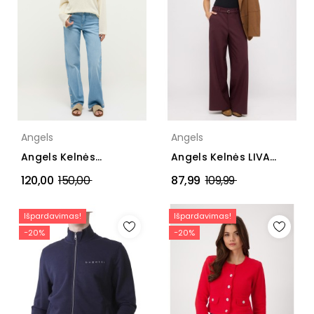
Angels
Angels
Angels Kelnės
Angels Kelnės LIVA
CROPPED DETAIL
CHIC BELT
Įprasta
Įprasta
120,00
150,00
87,99
109,99
CULOTTES
kaina
kaina
Išpardavimas!
Išpardavimas!
−20%
−20%