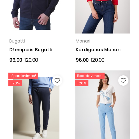
Bugatti
Monari
Džemperis Bugatti
Kardiganas Monari
Įprasta
Įprasta
96,00
120,00
96,00
120,00
kaina
kaina
Išpardavimas!
Išpardavimas!
−20%
−20%