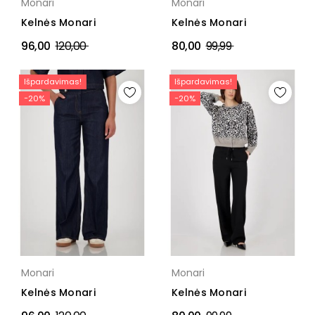
Monari
Monari
Kelnės Monari
Kelnės Monari
Įprasta
Įprasta
96,00
120,00
80,00
99,99
kaina
kaina
Išpardavimas!
Išpardavimas!
−20%
−20%
Monari
Monari
Kelnės Monari
Kelnės Monari