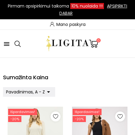
Pirmam apsipirkimui taikoma
10%
nuolaida
!!!
APSIPIRKTI
DABAR
Mano paskyra
0

Sumažinta Kaina

Pavadinimas, A - Z
Išpardavimas!
Išpardavimas!
−20%
−20%