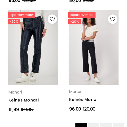
Įprasta
Įprasta
96,00
120,00
80,00
99,99
kaina
kaina
Išpardavimas!
Išpardavimas!
−20%
−20%
Monari
Monari
Kelnės Monari
Kelnės Monari
Įprasta
96,00
120,00
Įprasta
111,99
139,98
kaina
kaina