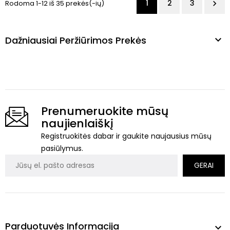
1
2
3
Rodoma 1-12 iš 35 prekės(-ių)

Dažniausiai Peržiūrimos Prekės

Prenumeruokite mūsų
naujienlaiškį
Registruokitės dabar ir gaukite naujausius mūsų
pasiūlymus.
Parduotuvės Informacija
