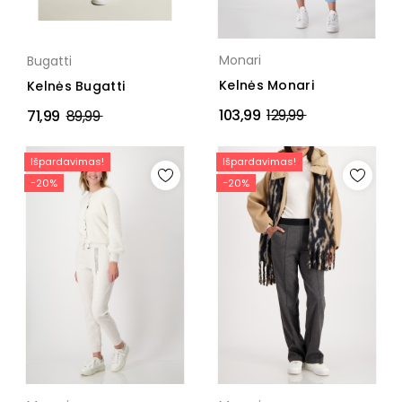
Monari
Bugatti
Kelnės Monari
Kelnės Bugatti
Įprasta
103,99
129,99
Įprasta
71,99
89,99
kaina
kaina
Išpardavimas!
Išpardavimas!
−20%
−20%